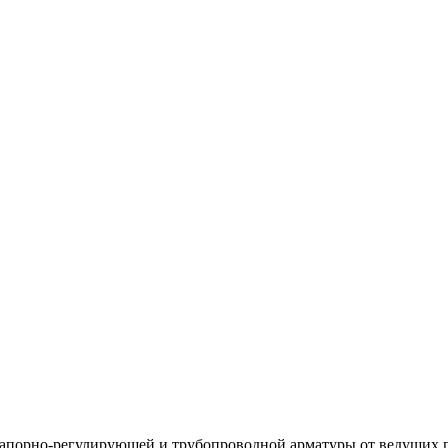
й запорно-регулирующей и трубопроводной арматуры от ведущих 