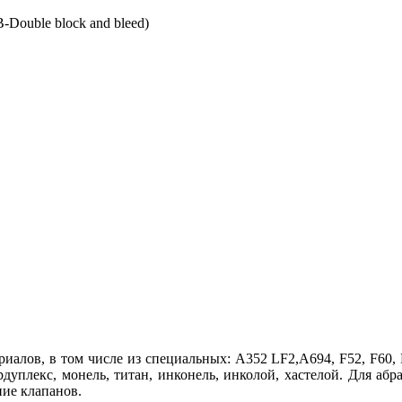
ouble block and bleed)
иалов, в том числе из специальных: A352 LF2,A694, F52, F60, 
дуплекс, монель, титан, инконель, инколой, хастелой. Для абр
ие клапанов.