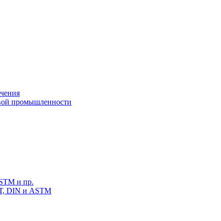
ачения
овой промышленности
STM и пр.
СТ, DIN и ASTM