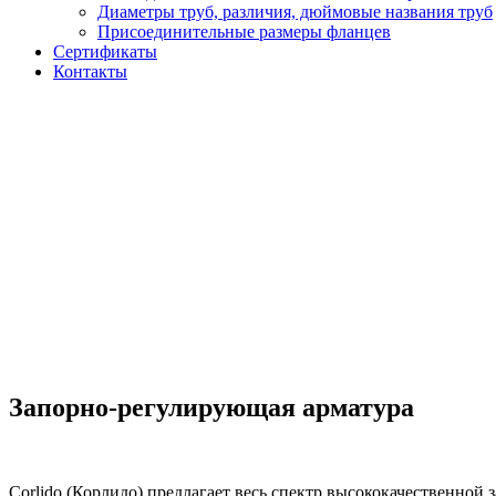
Диаметры труб, различия, дюймовые названия труб
Присоединительные размеры фланцев
Сертификаты
Контакты
Запорно-регулирующая арматура
Corlido (Корлидо) предлагает весь спектр высококачественно