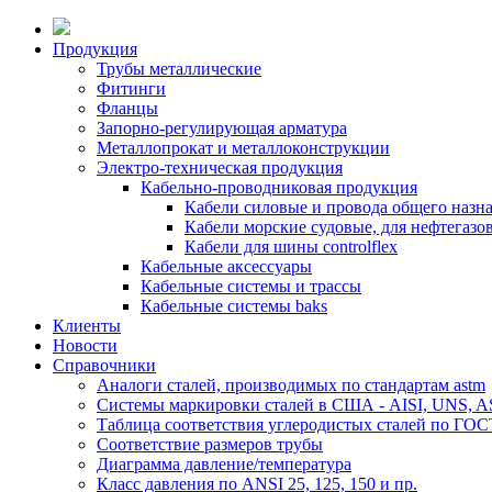
Продукция
Трубы металлические
Фитинги
Фланцы
Запорно-регулирующая арматура
Металлопрокат и металлоконструкции
Электро-техническая продукция
Кабельно-проводниковая продукция
Кабели силовые и провода общего назн
Кабели морские судовые, для нефтегаз
Кабели для шины controlflex
Кабельные аксессуары
Кабельные системы и трассы
Кабельные системы baks
Клиенты
Новости
Справочники
Аналоги сталей, производимых по стандартам astm
Системы маркировки сталей в США - AISI, UNS, A
Таблица соответствия углеродистых сталей по ГО
Соответствие размеров трубы
Диаграмма давление/температура
Класс давления по ANSI 25, 125, 150 и пр.