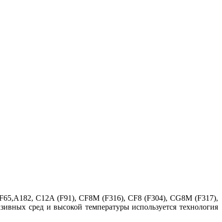
F65,A182, C12A (F91), CF8M (F316), CF8 (F304), CG8M (F317),
азивных сред и высокой температуры используется технология